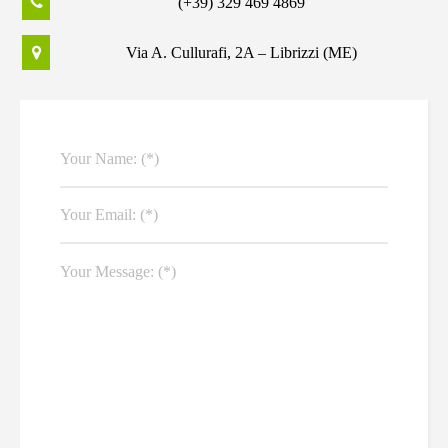
(+39) 329 469 4869
Via A. Cullurafi, 2A – Librizzi (ME)